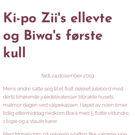
Ki-po Zii's ellevte
og Biwa's første
kull
født 24.desember 2019
Mens andre satte seg til et flott dekket julebord med
dertil tilhørende juledelikatesser tilbrakte husets
matmor dagen ved valpekassen. I løpet av noen timer
tidlig ettermiddag nedkom Biwa med 5 flotte vidundre,
1 tispe og 4 staute karer.
Med fødselsdato på selveste julaften fikk valpene sine