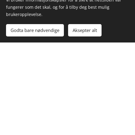
fungerer som det skal, og for å tilby deg best mulig
brukeropplevelse.
Godta bare nødvendige
Aksepter alt
Ki-po Ziis Levi
Eier: Heidi Tetlie Solheim, Manstad
HD: A, uten anm. om LTV ,øyne ua, NCL og PRA3 clear, carrier
PLL and rcd4. høyde ca 39 cm. vekt 10 kg
N UCH
(Norsk Utstillings champion)