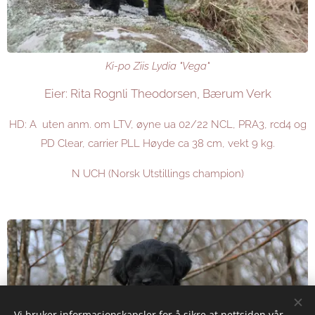
Ki-po Ziis Lydia "Vega"
Eier: Rita Rognli Theodorsen, Bærum Verk
HD: A uten anm. om LTV, øyne ua 02/22 NCL, PRA3, rcd4 og
PD Clear, carrier PLL Høyde ca 38 cm, vekt 9 kg.
N UCH (Norsk Utstillings champion)
Vi bruker informasjonskapsler for å sikre at nettsiden vår