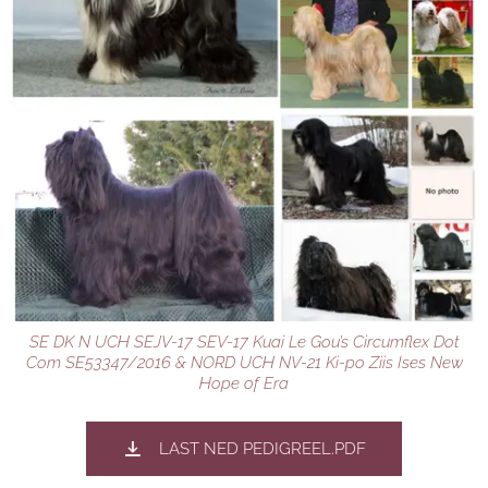
SE DK N UCH SEJV-17 SEV-17 Kuai Le Gou’s Circumflex Dot
Com SE53347/2016 & NORD UCH NV-21 Ki-po Ziis Ises New
Hope of Era
LAST NED PEDIGREEL.PDF