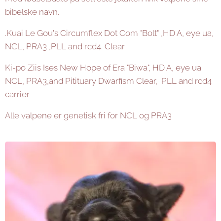
bibelske navn.
.Kuai Le Gou's Circumflex Dot Com "Bolt" ,HD A, eye ua,
NCL, PRA3 ,PLL and rcd4. Clear
Ki-po Ziis Ises New Hope of Era "Biwa", HD A, eye ua.
NCL, PRA3,and Pitituary Dwarfism Clear, PLL and rcd4
carrier
Alle valpene er genetisk fri for NCL og PRA3