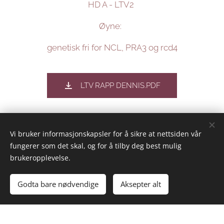
HD A - LTV2
Øyne:
genetisk fri for NCL, PRA3 og rcd4
LTV RAPP DENNIS.PDF
Vi bruker informasjonskapsler for å sikre at nettsiden vår
fungerer som det skal, og for å tilby deg best mulig
brukeropplevelse.
Godta bare nødvendige
Aksepter alt