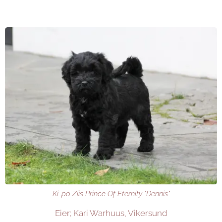
Ki-po Ziis Prince Of Eternity "Dennis"
Eier; Kari Warhuus, Vikersund