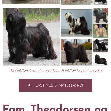
: RLI NUCH Ki-po Ziis Just Do It & NUCH Ki-po Ziis Lydia
LAST NED STAMT...22-0.PDF
Fam. Theodorsen og