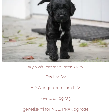
Ki-po Ziis Pascal Of Talent "Pluto"
Død 04/24
HD: A ingen anm. om LTV
øyne: ua 09/23
genetisk fri for NCL, PRA3 og rcd4