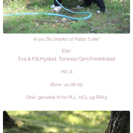
Ki-po Ziis Shades of Pablo "Loke"
Eier:
Eva & Pål.Hystad, Torsnes/Gml Fredrikstad
HD: A
Øyne: ua 08/25
DNA: genetisk fri for PLL, NCL og PRA3