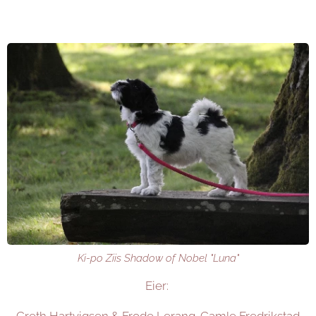
Ki-po Ziis Shadow of Nobel "Luna"
Eier:
Greth Hartvigsen & Frode Lerang. Gamle Fredrikstad