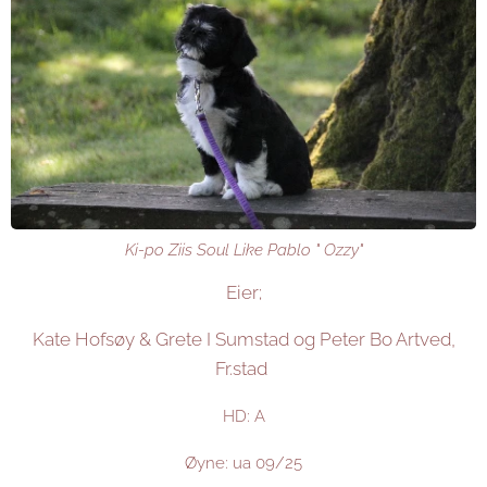
Ki-po Ziis Soul Like Pablo " Ozzy"
Eier;
Kate Hofsøy & Grete I Sumstad og Peter Bo Artved,
Fr.stad
HD: A
Øyne: ua 09/25