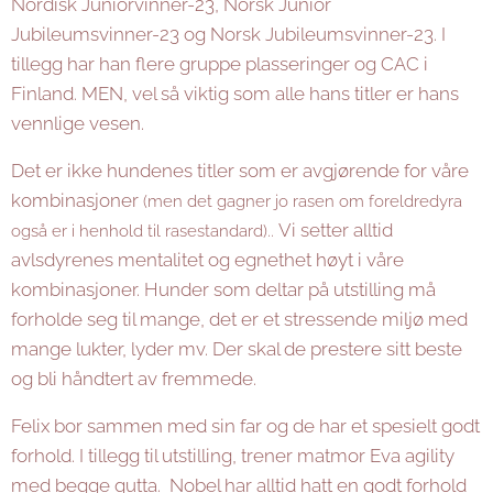
Nordisk Juniorvinner-23, Norsk Junior
Jubileumsvinner-23 og Norsk Jubileumsvinner-23. I
tillegg har han flere gruppe plasseringer og CAC i
Finland. MEN, vel så viktig som alle hans titler er hans
vennlige vesen.
Det er ikke hundenes titler som er avgjørende for våre
kombinasjoner
(men det gagner jo rasen om foreldredyra
Vi setter alltid
også er i henhold til rasestandard)..
avlsdyrenes mentalitet og egnethet høyt i våre
kombinasjoner. Hunder som deltar på utstilling må
forholde seg til mange, det er et stressende miljø med
mange lukter, lyder mv. Der skal de prestere sitt beste
og bli håndtert av fremmede.
Felix bor sammen med sin far og de har et spesielt godt
forhold. I tillegg til utstilling, trener matmor Eva agility
med begge gutta. Nobel har alltid hatt en godt forhold