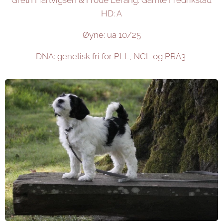
HD: A
Øyne: ua 10/25
DNA: genetisk fri for PLL, NCL og PRA3