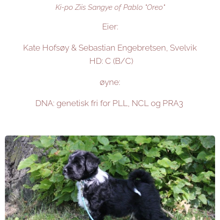
Ki-po Ziis Sangye of Pablo "Oreo"
Eier:
Kate Hofsøy & Sebastian Engebretsen, Svelvik
HD: C (B/C)
øyne:
DNA: genetisk fri for PLL, NCL og PRA3