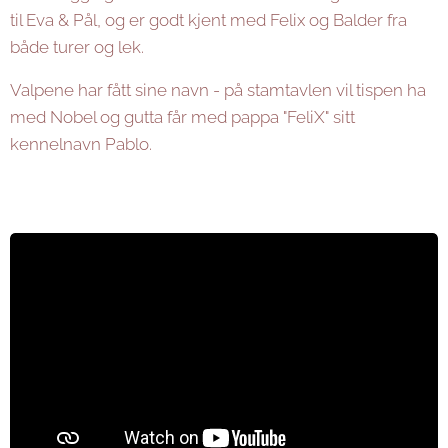
til Eva & Pål, og er godt kjent med Felix og Balder fra
både turer og lek.
Valpene har fått sine navn - på stamtavlen vil tispen ha
med Nobel og gutta får med pappa "FeliX" sitt
kennelnavn Pablo.