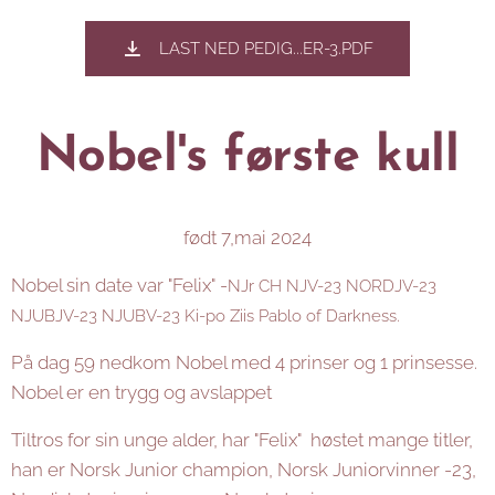
LAST NED PEDIG...ER-3.PDF
Nobel's første kull
født 7,mai 2024
Nobel sin date var "Felix" -
NJr CH NJV-23 NORDJV-23
NJUBJV-23 NJUBV-23 Ki-po Ziis Pablo of Darkness.
På dag 59 nedkom Nobel med 4 prinser og 1 prinsesse.
Nobel er en trygg og avslappet
Tiltros for sin unge alder, har "Felix" høstet mange titler,
han er Norsk Junior champion, Norsk Juniorvinner -23,