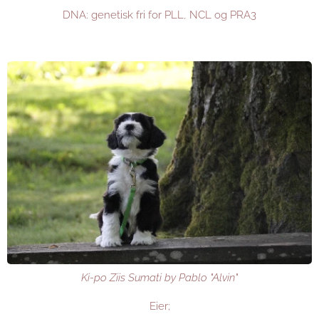
DNA: genetisk fri for PLL, NCL og PRA3
Ki-po Ziis Sumati by Pablo "Alvin"
Eier;